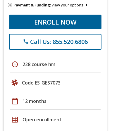
Payment & Funding:
view your options
ENROLL NOW
Call Us: 855.520.6806
phone
schedule
228 course hrs
Code ES-GES7073
calendar_today
12 months
grid_on
Open enrollment