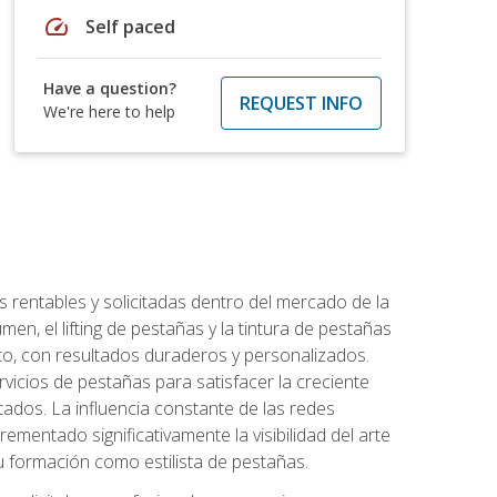
speed
Self paced
Have a question?
REQUEST INFO
We're here to help
 rentables y solicitadas dentro del mercado de la
en, el lifting de pestañas y la tintura de pestañas
to, con resultados duraderos y personalizados.
vicios de pestañas para satisfacer la creciente
ados. La influencia constante de las redes
ementado significativamente la visibilidad del arte
u formación como estilista de pestañas.