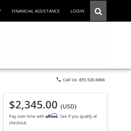
Y
FINANCIAL ASSISTANCE
LOGIN
phone
Call Us: 855.520.6806
$2,345.00
(USD)
Affirm
Pay over time with
. See if you qualify at
checkout.