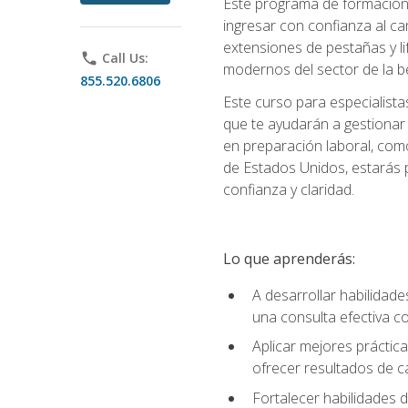
Este programa de formación p
ingresar con confianza al ca
extensiones de pestañas y lif
phone
Call Us:
modernos del sector de la be
855.520.6806
Este curso para especialista
que te ayudarán a gestionar
en preparación laboral, como
de Estados Unidos, estarás 
confianza y claridad.
Lo que aprenderás:
A desarrollar habilidade
una consulta efectiva con
Aplicar mejores práctica
ofrecer resultados de ca
Fortalecer habilidades de