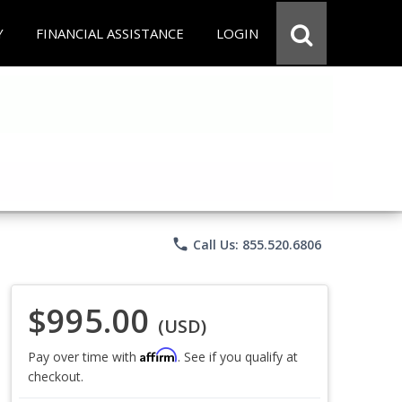
Y
FINANCIAL ASSISTANCE
LOGIN
phone
Call Us: 855.520.6806
$995.00
(USD)
Affirm
Pay over time with
. See if you qualify at
checkout.