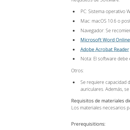
PC: Sistema operativo W
Mac: macOS 10.6 o post
Navegador: Se recomiend
Microsoft Word Online
Adobe Acrobat Reader
Nota: El software debe e
Otros:
Se requiere capacidad d
auriculares. Además, se
Requisitos de materiales di
Los materiales necesarios par
Prerequisitions: