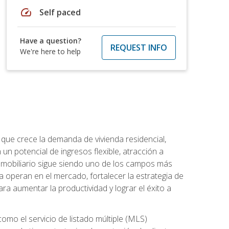
speed
Self paced
Have a question?
REQUEST INFO
We're here to help
 que crece la demanda de vivienda residencial,
un potencial de ingresos flexible, atracción a
inmobiliario sigue siendo uno de los campos más
a operan en el mercado, fortalecer la estrategia de
ra aumentar la productividad y lograr el éxito a
como el servicio de listado múltiple (MLS)