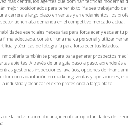
z más central, los agentes que dominan técnicas modernas de m
án mejor posicionados para tener éxito. Ya sea trabajando de 
una carrera a largo plazo en ventas y arrendamientos, los prof
 sector tienen alta demanda en el competitivo mercado actual.
abilidades esenciales necesarias para fortalecer y escalar tu pr
la firma adecuada, construir una marca personal y utilizar her
rtificial y técnicas de fotografía para fortalecer tus listados.
inmobiliaria también te prepara para generar prospectos medi
ertas abiertas. A través de una guía paso a paso, aprenderás 
entras gestionas inspecciones, avalúos, opciones de financiami
ctor con capacitación en marketing, ventas y operaciones, el 
a industria y alcanzar el éxito profesional a largo plazo.
 de la industria inmobiliaria, identificar oportunidades de crec
nal