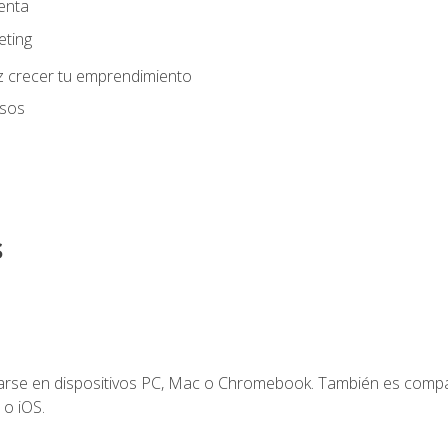
enta
eting
z crecer tu emprendimiento
usos
s
zarse en dispositivos PC, Mac o Chromebook. También es compa
 o iOS.