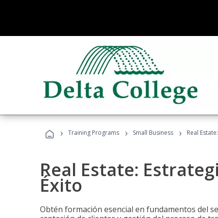
›
›
›
Training Programs
Small Business
Real Estate
Real Estate: Estrateg
Éxito
Obtén formación esencial en fundamentos del sec