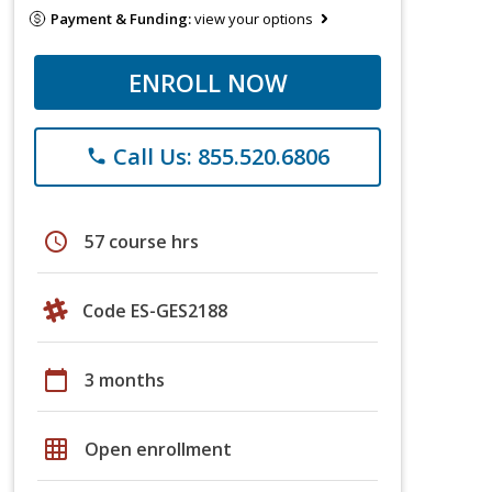
Payment & Funding:
view your options
ENROLL NOW
Call Us: 855.520.6806
phone
schedule
57 course hrs
Code ES-GES2188
calendar_today
3 months
grid_on
Open enrollment