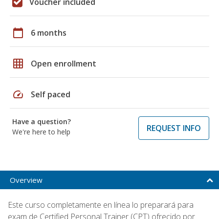
Voucher included
calendar_today
6 months
grid_on
Open enrollment
speed
Self paced
Have a question?
REQUEST INFO
We're here to help
Overview
Este curso completamente en línea lo preparará para
exam de Certified Personal Trainer (CPT) ofrecido por