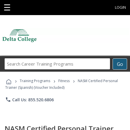
☰
LOGIN
Search
Go
Career
Training
›
›
›
Programs
Training Programs
Fitness
NASM Certified Personal
Trainer (Spanish) (Voucher Included)
phone
Call Us: 855.520.6806
NASM Certified Personal Trainer