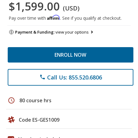
$1,599.00
(USD)
Affirm
Pay over time with
. See if you qualify at checkout.
Payment & Funding:
view your options
ENROLL NOW
Call Us: 855.520.6806
phone
schedule
80 course hrs
Code ES-GES1009