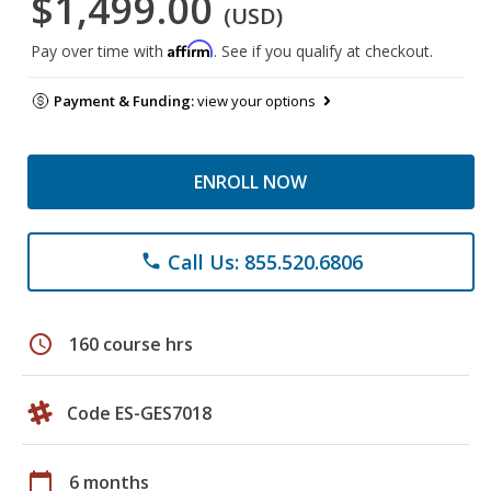
$1,499.00
(USD)
Affirm
Pay over time with
. See if you qualify at checkout.
Payment & Funding:
view your options
ENROLL NOW
Call Us: 855.520.6806
phone
schedule
160 course hrs
Code ES-GES7018
calendar_today
6 months