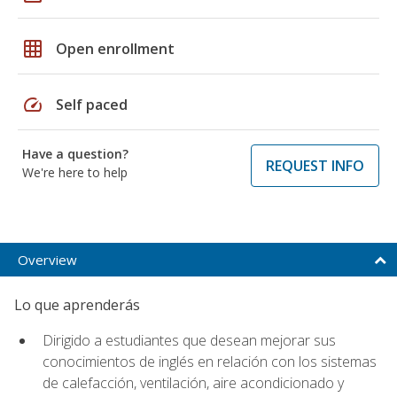
grid_on
Open enrollment
speed
Self paced
Have a question?
REQUEST INFO
We're here to help
Overview
Lo que aprenderás
Dirigido a estudiantes que desean mejorar sus
conocimientos de inglés en relación con los sistemas
de calefacción, ventilación, aire acondicionado y