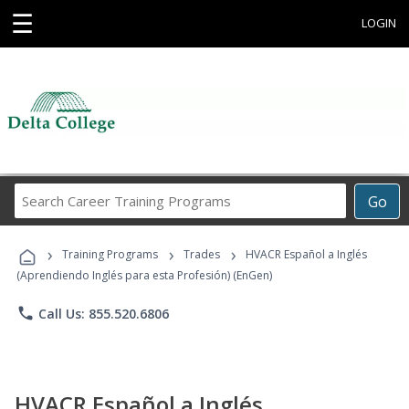
☰
LOGIN
Search
Go
Career
Training
›
›
›
Programs
Training Programs
Trades
HVACR Español a Inglés
(Aprendiendo Inglés para esta Profesión) (EnGen)
phone
Call Us: 855.520.6806
HVACR Español a Inglés