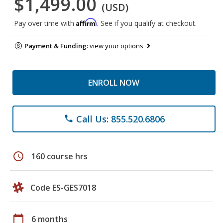
$1,499.00
(USD)
Affirm
Pay over time with
. See if you qualify at checkout.
Payment & Funding:
view your options
ENROLL NOW
Call Us: 855.520.6806
phone
schedule
160 course hrs
Code ES-GES7018
calendar_today
6 months