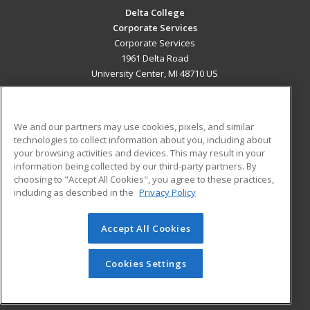
Delta College
Corporate Services
Corporate Services
1961 Delta Road
University Center, MI 48710 US
MAIN CONTENT
Career Training
We and our partners may use cookies, pixels, and similar
technologies to collect information about you, including about
ADDITIONAL RESOURCES
your browsing activities and devices. This may result in your
information being collected by our third-party partners. By
Military
Student Blog
choosing to "Accept All Cookies", you agree to these practices,
Financial Assistance
including as described in the
Privacy Policy
Help
Accept All Cookies
© 2026 ed2go, a division of Cengage Learning. All rights
reserved. The material on this site cannot be reproduced or
redistributed unless you have obtained prior written
Cookies Settings
permission from Cengage Learning.
Privacy Policy