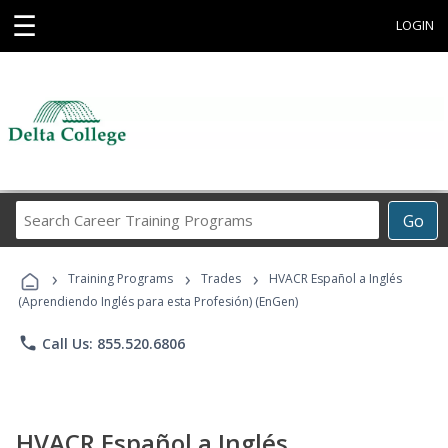
☰
LOGIN
Search
Go
Career
Training
›
›
›
Programs
Training Programs
Trades
HVACR Español a Inglés
(Aprendiendo Inglés para esta Profesión) (EnGen)
phone
Call Us: 855.520.6806
HVACR Español a Inglés