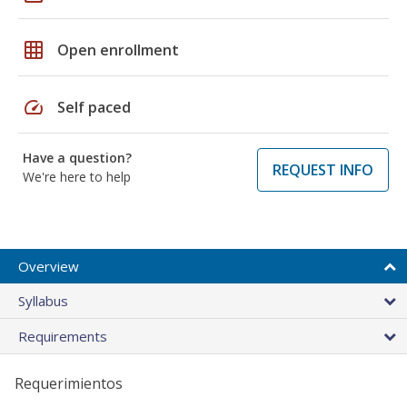
grid_on
Open enrollment
speed
Self paced
Have a question?
REQUEST INFO
We're here to help
Overview
Syllabus
Requirements
Requerimientos